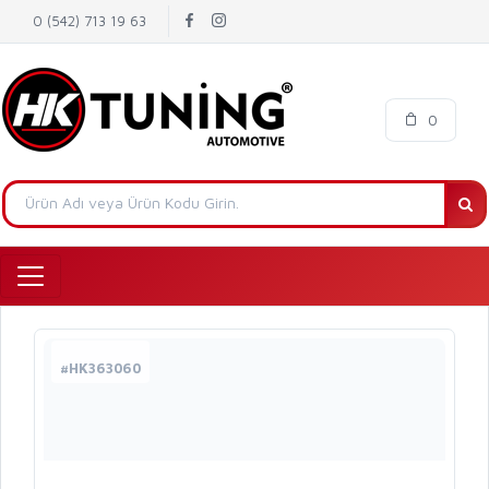
0 (542) 713 19 63
0
#HK363060