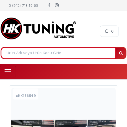
0 (542) 713 19 63
0
#HK156549