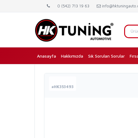
0 (542) 713 19 63
info@hktuningauto
Anasayfa
(current)
Hakkımızda
Sık Sorulan Sorular
Fırs
#HK353493