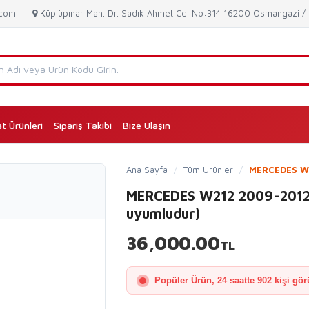
.com
Küplüpınar Mah. Dr. Sadık Ahmet Cd. No:314 16200 Osmangazi 
at Ürünleri
Sipariş Takibi
Bize Ulaşın
(current)
Ana Sayfa
/
Tüm Ürünler
/
MERCEDES W2
MERCEDES W212 2009-2012 
uyumludur)
36,000.00
TL
Popüler Ürün, 24 saatte 902 kişi gör