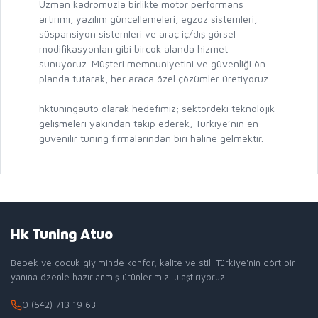
Uzman kadromuzla birlikte motor performans
artırımı, yazılım güncellemeleri, egzoz sistemleri,
süspansiyon sistemleri ve araç iç/dış görsel
modifikasyonları gibi birçok alanda hizmet
sunuyoruz. Müşteri memnuniyetini ve güvenliği ön
planda tutarak, her araca özel çözümler üretiyoruz.
hktuningauto olarak hedefimiz; sektördeki teknolojik
gelişmeleri yakından takip ederek, Türkiye’nin en
güvenilir tuning firmalarından biri haline gelmektir.
Hk Tuning Atuo
Bebek ve çocuk giyiminde konfor, kalite ve stil. Türkiye'nin dört bir
yanına özenle hazırlanmış ürünlerimizi ulaştırıyoruz.
0 (542) 713 19 63