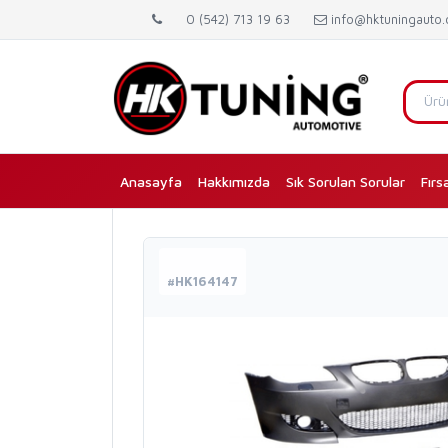
0 (542) 713 19 63
info@hktuningauto
Anasayfa
(current)
Hakkımızda
Sık Sorulan Sorular
Fırs
#HK164147