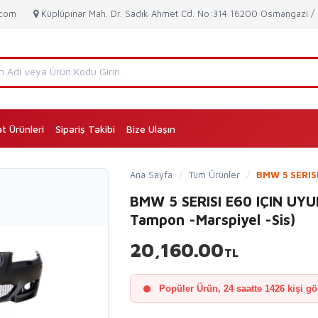
.com
Küplüpınar Mah. Dr. Sadık Ahmet Cd. No:314 16200 Osmangazi 
at Ürünleri
Sipariş Takibi
Bize Ulaşın
(current)
Ana Sayfa
/
Tüm Ürünler
/
BMW 5 SERIS
BMW 5 SERISI E60 IÇIN UY
Tampon -Marspiyel -Sis)
20,160.00
TL
Popüler Ürün, 24 saatte 1426 kişi gö