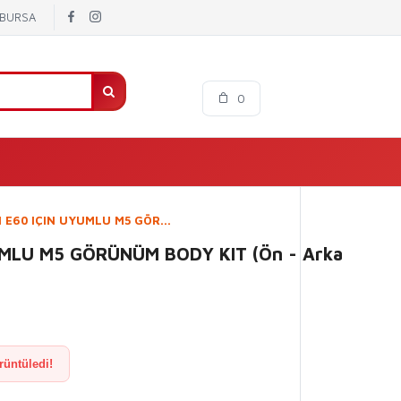
/ BURSA
0
I E60 IÇIN UYUMLU M5 GÖR...
UMLU M5 GÖRÜNÜM BODY KIT (Ön - Arka
rüntüledi!