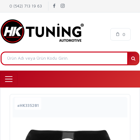
0 (542) 713 19 63
0
#HK335281