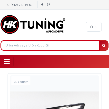
0 (542) 713 19 63
0
#HK98101