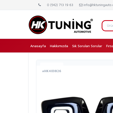
0 (542) 713 19 63
info@hktuningauto
Anasayfa
(current)
Hakkımızda
Sık Sorulan Sorular
Fırs
#HK403826