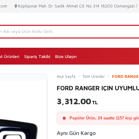
.com
Küplüpınar Mah. Dr. Sadık Ahmet Cd. No:314 16200 Osmangazi 
at Ürünleri
Sipariş Takibi
Bize Ulaşın
(current)
Ana Sayfa
/
Tüm Ürünler
/
FORD RANGER
FORD RANGER IÇIN UYUMLU
3,312.00
TL
Popüler Ürün, 24 saatte 1157 kişi gö
Aynı Gün Kargo