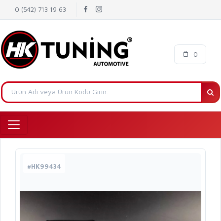
0 (542) 713 19 63
0
#HK99434