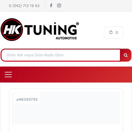
0 (542) 713 19 63
0
#HK395793