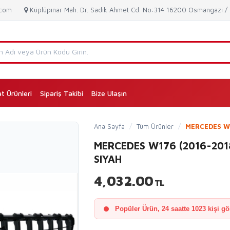
.com
Küplüpınar Mah. Dr. Sadık Ahmet Cd. No:314 16200 Osmangazi 
at Ürünleri
Sipariş Takibi
Bize Ulaşın
(current)
Ana Sayfa
/
Tüm Ürünler
/
MERCEDES W17
MERCEDES W176 (2016-2018
SIYAH
4,032.00
TL
Popüler Ürün, 24 saatte 1023 kişi gö