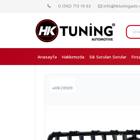
0 (542) 713 19 63
info@hktuningauto
Anasayfa
(current)
Hakkımızda
Sık Sorulan Sorular
Fırs
#HK20509