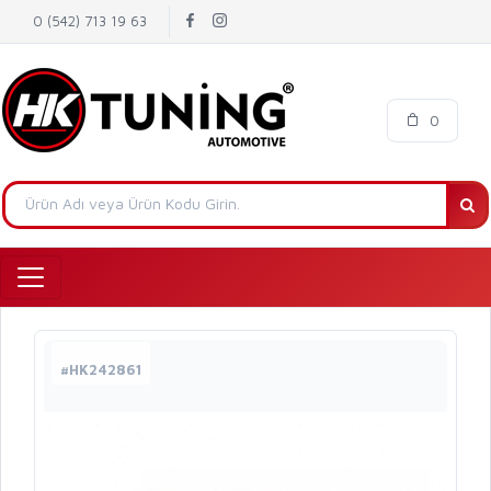
0 (542) 713 19 63
0
#HK242861