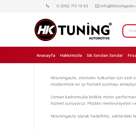
0 (542) 713 19 63
info@hktuningauto
Anasayfa
(current)
Hakkımızda
Sık Sorulan Sorular
Fırs
hktuningauto, otomotiv tutkunları için özel
müşterimize en iyi hizmeti sunmayı amaçlıyo
Uzman kadromuzla birlikte motor performans a
hizmet sunuyoruz. Müşteri memnuniyetini ve 
hktuningauto olarak hedefimiz; sektördeki tek