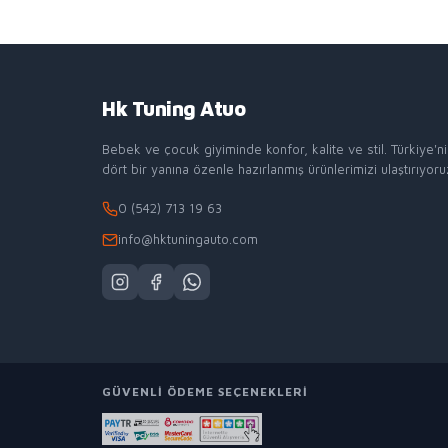
Hk Tuning Atuo
Bebek ve çocuk giyiminde konfor, kalite ve stil. Türkiye'n
dört bir yanına özenle hazırlanmış ürünlerimizi ulaştırıyoru
0 (542) 713 19 63
info@hktuningauto.com
GÜVENLI ÖDEME SEÇENEKLERI