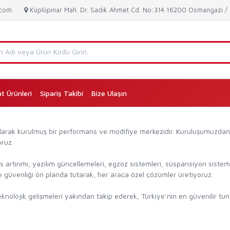
.com
Küplüpınar Mah. Dr. Sadık Ahmet Cd. No:314 16200 Osmangazi 
at Ürünleri
Sipariş Takibi
Bize Ulaşın
(current)
 olarak kurulmuş bir performans ve modifiye merkezidir. Kuruluşumuzdan
ruz.
rtırımı, yazılım güncellemeleri, egzoz sistemleri, süspansiyon sistemle
güvenliği ön planda tutarak, her araca özel çözümler üretiyoruz.
nolojik gelişmeleri yakından takip ederek, Türkiye’nin en güvenilir tuni