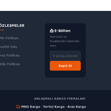
ÖZLEŞMELER
📩 E-Bülten
Yeni ürün ve
KK Politikası
fırsatlardan haberdar
olun.
safeli Satış
rez Politikası
zlilik Politikası
Kayıt Ol
ANLAŞMALI KARGO FIRMALARI
MNG Kargo · Yurtiçi Kargo · Aras Kargo