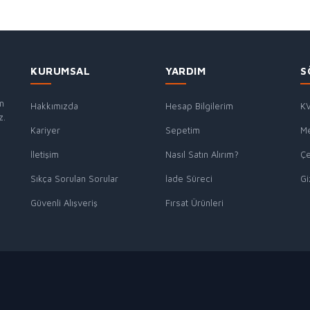
KURUMSAL
YARDIM
S
in
Hakkımızda
Hesap Bilgilerim
KV
z.
Kariyer
Sepetim
Me
İletişim
Nasıl Satın Alırım?
Çe
Sıkça Sorulan Sorular
İade Süreci
Gi
Güvenli Alışveriş
Fırsat Ürünleri