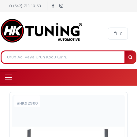
0 (542) 713 19 63
0
#HK92900