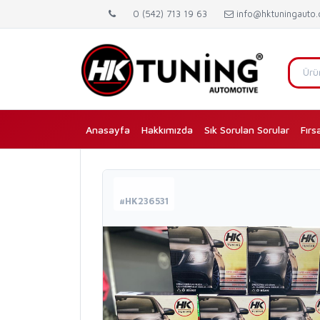
0 (542) 713 19 63
info@hktuningauto
Anasayfa
(current)
Hakkımızda
Sık Sorulan Sorular
Fırs
#HK236531