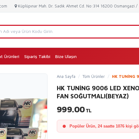
.com
Küplüpınar Mah. Dr. Sadık Ahmet Cd. No:314 16200 Osmangazi 
at Ürünleri
Sipariş Takibi
Bize Ulaşın
(current)
Ana Sayfa
/
Tüm Ürünler
/
HK TUNİNG 9
HK TUNİNG 9006 LED XEN
FAN SOĞUTMALI(BEYAZ)
999.00
TL
Popüler Ürün, 24 saatte 1076 kişi gö