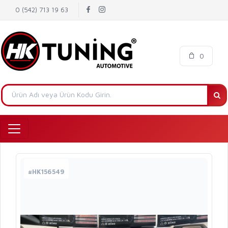
0 (542) 713 19 63
0
#HK156549