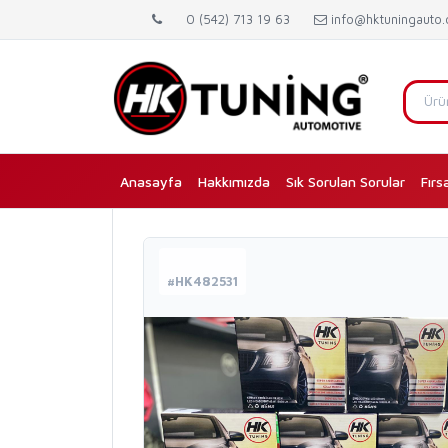
0 (542) 713 19 63
info@hktuningauto
Anasayfa
(current)
Hakkımızda
Sık Sorulan Sorular
Fırs
#HK482531