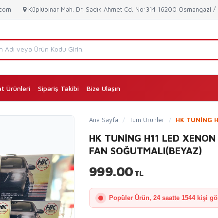
.com
Küplüpınar Mah. Dr. Sadık Ahmet Cd. No:314 16200 Osmangazi 
at Ürünleri
Sipariş Takibi
Bize Ulaşın
(current)
Ana Sayfa
/
Tüm Ürünler
/
HK TUNİNG H
HK TUNİNG H11 LED XENO
FAN SOĞUTMALI(BEYAZ)
999.00
TL
Popüler Ürün, 24 saatte 1544 kişi gö