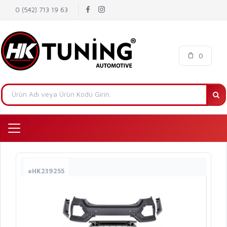
0 (542) 713 19 63
0
#HK239255