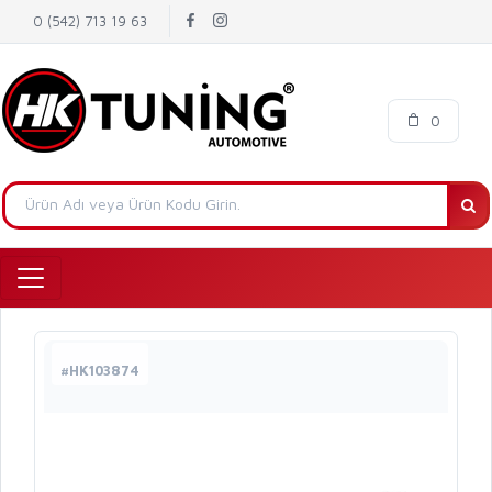
0 (542) 713 19 63
0
#HK103874