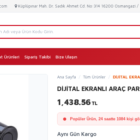
.com
Küplüpınar Mah. Dr. Sadık Ahmet Cd. No:314 16200 Osmangazi 
at Ürünleri
Sipariş Takibi
Bize Ulaşın
(current)
Ana Sayfa
/
Tüm Ürünler
/
DİJİTAL EKR
DİJİTAL EKRANLI ARAÇ PARK
1,438.56
TL
Popüler Ürün, 24 saatte 1084 kişi gö
Aynı Gün Kargo