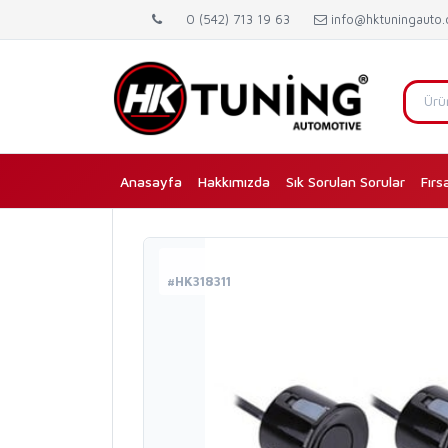
0 (542) 713 19 63
info@hktuningauto
Anasayfa
(current)
Hakkımızda
Sık Sorulan Sorular
Fırs
#HK318311