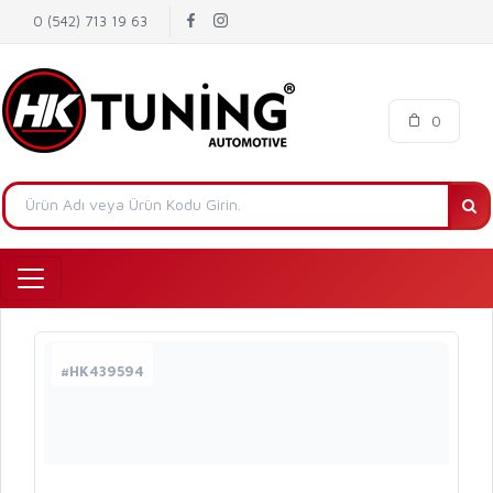
0 (542) 713 19 63
0
#HK439594