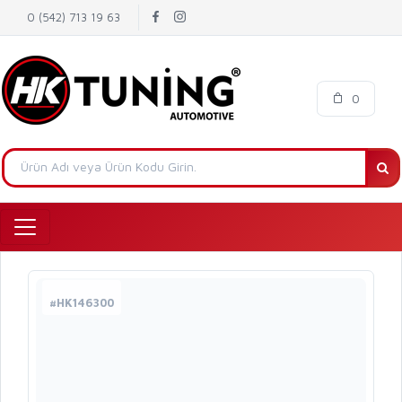
0 (542) 713 19 63
0
#HK146300