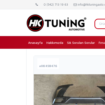
0 (542) 713 19 63
info@hktuningauto
Anasayfa
(current)
Hakkımızda
Sık Sorulan Sorular
Fırs
#HK458476