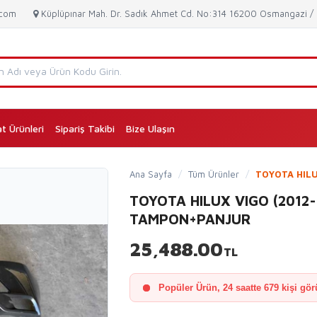
.com
Küplüpınar Mah. Dr. Sadık Ahmet Cd. No:314 16200 Osmangazi 
at Ürünleri
Sipariş Takibi
Bize Ulaşın
(current)
Ana Sayfa
/
Tüm Ürünler
/
TOYOTA HILUX
TOYOTA HILUX VIGO (2012-
TAMPON+PANJUR
25,488.00
TL
Popüler Ürün, 24 saatte 679 kişi gör